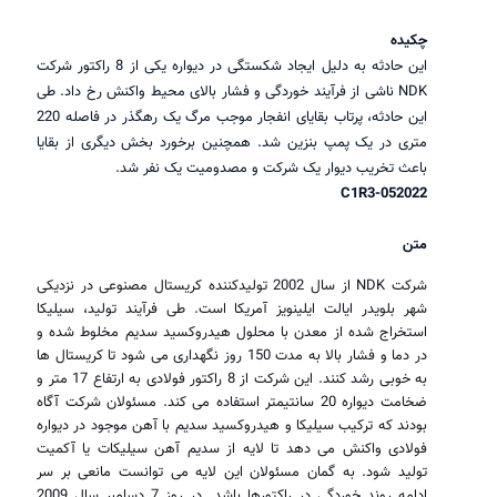
چکیده
این حادثه به دلیل ایجاد شکستگی در دیواره یکی از 8 راکتور شرکت
NDK ناشی از فرآیند خوردگی و فشار بالای محیط واکنش رخ داد. طی
این حادثه، پرتاب بقایای انفجار موجب مرگ یک رهگذر در فاصله 220
متری در یک پمپ بنزین شد. همچنین برخورد بخش دیگری از بقایا
باعث تخریب دیوار یک شرکت و مصدومیت یک نفر شد.
C1R3-052022
متن
شرکت NDK از سال 2002 تولیدکننده کریستال مصنوعی در نزدیکی
شهر بلویدر ایالت ایلینویز آمریکا است. طی فرآیند تولید، سیلیکا
استخراج شده از معدن با محلول هیدروکسید سدیم مخلوط شده و
در دما و فشار بالا به مدت 150 روز نگهداری می شود تا کریستال ها
به خوبی رشد کنند. این شرکت از 8 راکتور فولادی به ارتفاع 17 متر و
ضخامت دیواره 20 سانتیمتر استفاده می کند. مسئولان شرکت آگاه
بودند که ترکیب سیلیکا و هیدروکسید سدیم با آهن موجود در دیواره
فولادی واکنش می دهد تا لایه از سدیم آهن سیلیکات یا آکمیت
تولید شود. به گمان مسئولان این لایه می توانست مانعی بر سر
ادامه روند خوردگی در راکتورها باشد. در روز 7 دسامبر سال 2009