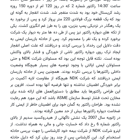
ساعت ’14:30 راکتور شماره 2 که در روز 120 ام از دوره 150 روزه
رشد کریستال خود بود به شدت منفجر شد. شدت انفجار به گونه ای
بود که یک قطعه بزرگ فولادی 220 متر پرواز کرد و پس از برخورد به
یک رهگذر در نزدیکی پمپ بنزین، وی را به طرز غم انگیزی کشت. یکی
از تکه های دیواره راکتور نیز پس از طی ده ها متر به دیوار یک شرکت
برخورد کرده و یک نفر را مصدوم کرد. پس از حادثه بازرسان ایمنی به
دقت دلایل این رخداد را بررسی کردند و دریافتند که علت اصلی انفجار
ایجاد ترک روی دیواره راکتور ناشی از خوردگی و فشار بالای واکنش
بوده است. نکته قابل توجه این بود که مسئولان شرکت NDK و حتی
مسئولان ایمنی ایالتی با وجود توصیه های بسیار هیچگاه وضعیت
داخلی راکتورها را بررسی نکرده بودند. همچنین پس از حادثه بازرسان
ایمنی دریافتند که شرکت NDK هیچگاه از مقاومت لایه آکمیت در
برابر خوردگی اطمینان نداشته و تنها فرضیه آنها بوده است. افزون بر
این طراحی راکتورها باید مطابق با دستورالعمل های ارائه شده برای
مخازن تحت فشار توسط سازمان ASME باشد که این مورد هم رعایت
نشده بود. طراحان راکتور به گمان خود برای اطمینان خاطر از ایمنی کار
ضخامت دیواره راکتورها بیش از حد معین گرفته بودند.
در ژانویه سال 2007 یک نشتی ناگهانی از هیدروکسید سدیم از بالای
راکتور شماره 6 رخ داد که خسارت جانی و مالی به همراه نداشت. از
اینرو شرکت NDK از شرکت بیمه خود کارشناسی را جهت بررسی حادثه
استخدام کرد. این کارشناس پس از چند روز بیان کرد که دلیل حادثه