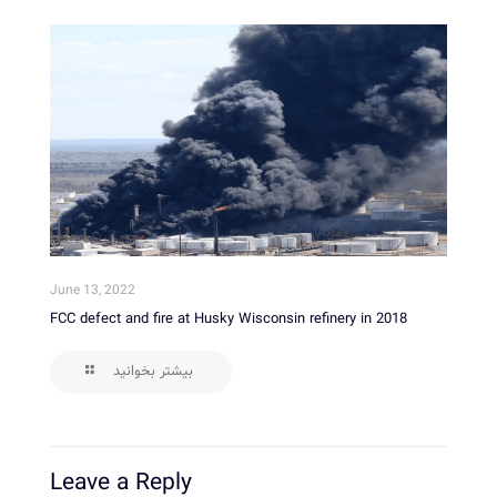
June 13, 2022
FCC defect and fire at Husky Wisconsin refinery in 2018
بیشتر بخوانید
Leave a Reply