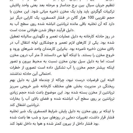
تنظیم جریان سیال بین برج جداساز و مرحله بعد یعنی واحد پالایش
ترکیبات گوگردی باید وارد یک مخزن ذخیره میانی شود. این مخزن با
حجم تقریبی 100 هزار گالن در فشار اتمسفری، یک کارایی دیگر نیز
دارد که آن تخلیه باقی مانده ترپانتین انباشه شده روی سطح آب به
دلیل فرآیند دوفاز شدن طولانی مدت است.
در روز حادثه کارخانه به دلیل عملیات تعمیر و نگهداری سالیانه تعطیل
شده بود. یکی از کارهای لازم تعمیر و جوشکاری لوله انتقال آب در
بالای مخزن ذخیره نامبرده بود. بنابراین کارمندان واحد شیرهای ورود و
خروج مخزن را بستند. با اینکه آنها می دانستند 3 متر آب درون مخزن
است، اما به دلیل سیل بودن مخزن نسبت به محیط بیرون و تصور
اینکه بیشتر حجم مخزن را آب تشکیل داده است تصوری از خطرات
احتمالی آین حادثه نداشتند.
البته این فرضیات درست نبود، چراکه از چندماه قبل به دلیل بهم
ریختگی در مدیریت بخش های مختلف کارخانه شیر خروجی سرریز
ترپانتین از مخزن بسته شده بود. این موضوع باعث شده حجم زیادی
ترپانتین بر روی سطح آب انباشته شده و فضای بالای آب را بخارات
ترپانتین اشغال کند.
با اینکه بر روی مخزن به دلیل پایش شرایط اتمسفری یک شیر تخلیه
فشار قرار داشت، تغییرات دمایی در روزهای سرد و شب ها باعث شده
بود فشار داخل از بیرون کمتر شده و هوا به داخل نفوذ کند.