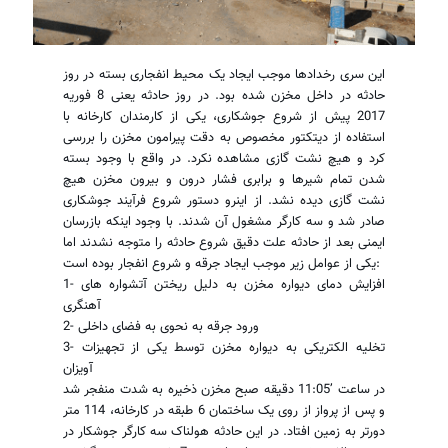
این سری رخدادها موجب ایجاد یک محیط انفجاری بسته در روز
حادثه در داخل مخزن شده بود. در روز حادثه یعنی 8 فوریه
2017 پیش از شروع جوشکاری، یکی از کارمندان کارخانه با
استفاده از دیتکتور مخصوص به دقت پیرامون مخزن را بررسی
کرد و هیچ نشت گازی مشاهده نکرد. در واقع با وجود بسته
شدن تمام شیرها و برابری فشار درون و بیرون مخزن هیچ
نشت گازی دیده نشد. از اینرو دستور شروع فرآیند جوشکاری
صادر شد و سه کارگر مشغول آن شدند. با وجود اینکه بازرسان
ایمنی بعد از حادثه علت دقیق شروع حادثه را متوجه نشدند اما
یکی از عوامل زیر موجب ایجاد جرقه و شروع انفجار بوده است:
1- افزایش دمای دیواره مخزن به دلیل ریختن آتشواره های
آهنگری
2- ورود جرقه به نحوی به فضای داخلی
3- تخلیه الکتریکی به دیواره مخزن توسط یکی از تجهیزات
آویزان
در ساعت ’11:05 دقیقه صبح مخزن ذخیره به شدت منفجر شد
و پس از پرواز از روی یک ساختمان 6 طبقه در کارخانه، 114 متر
دورتر به زمین افتاد. در این حادثه هولناک سه کارگر جوشکار در