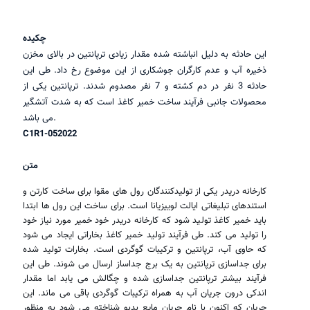
چکیده
این حادثه به دلیل انباشته شده مقدار زیادی ترپانتین در بالای مخزن
ذخیره آب و عدم کارگران جوشکاری از این موضوع رخ داد. طی این
حادثه 3 نفر در دم کشته و 7 نفر مصدوم شدند. ترپانتین یکی از
محصولات جانبی فرآیند ساخت خمیر کاغذ است که به شدت آتشگیر
می باشد.
C1R1-052022
متن
کارخانه دریدر یکی از تولیدکنندگان رول های مقوا برای ساخت کارتن و
استندهای تبلیغاتی ایالت لوییزیانا است. برای ساخت این رول ها ابتدا
باید خمیر کاغذ تولید شود که کارخانه دریدر خود خمیر مورد نیاز خود
را تولید می کند. طی فرآیند تولید خمیر کاغذ بخاراتی ایجاد می شود
که حاوی آب، ترپانتین و ترکیبات گوگردی است. بخارات تولید شده
برای جداسازی ترپانتین به یک برج جداساز ارسال می شوند. طی این
فرآیند بیشتر ترپانتین جداسازی شده و چگالش می یابد اما مقدار
اندکی درون جریان آب به همراه ترکیبات گوگردی باقی می ماند. این
جریان که اکنون با نام جریان مایع بدبو شناخته می شود به منظور